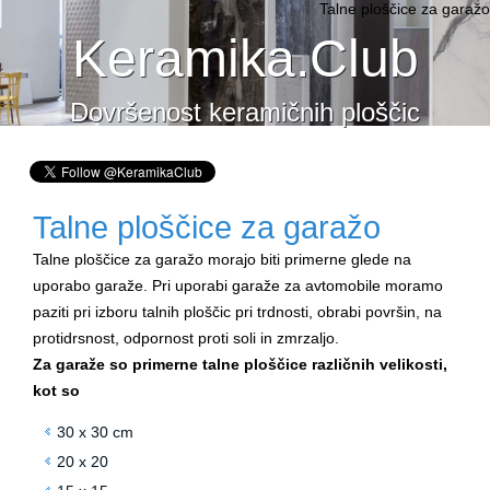
Talne ploščice za garažo
Keramika.Club
Dovršenost keramičnih ploščic
Talne ploščice za garažo
Talne ploščice za garažo morajo biti primerne glede na
uporabo garaže. Pri uporabi garaže za avtomobile moramo
paziti pri izboru talnih ploščic pri trdnosti, obrabi površin, na
protidrsnost, odpornost proti soli in zmrzaljo.
Za garaže so primerne talne ploščice različnih velikosti,
kot so
30 x 30 cm
20 x 20