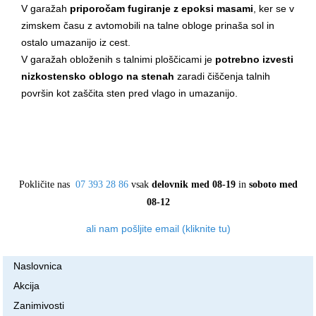
V garažah
priporočam fugiranje z epoksi masami
, ker se v
zimskem času z avtomobili na talne obloge prinaša sol in
ostalo umazanijo iz cest.
V garažah obloženih s talnimi ploščicami je
potrebno izvesti
nizkostensko oblogo na stenah
zaradi čiščenja talnih
površin kot zaščita sten pred vlago in umazanijo.
Pokličite nas
07 393 28 86
vsak
delovnik med 08-19
in
soboto med
08-12
ali nam pošljite email (kliknite tu)
Naslovnica
Akcija
Zanimivosti