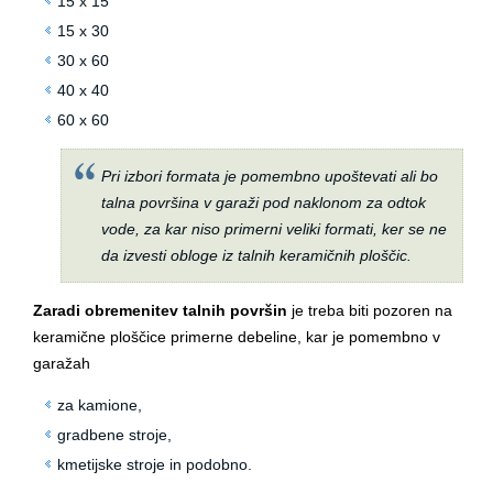
15 x 15
15 x 30
30 x 60
40 x 40
60 x 60
Pri izbori formata je pomembno upoštevati ali bo
talna površina v garaži pod naklonom za odtok
vode, za kar niso primerni veliki formati, ker se ne
da izvesti obloge iz talnih keramičnih ploščic.
Zaradi obremenitev talnih površin
je treba biti pozoren na
keramične ploščice primerne debeline, kar je pomembno v
garažah
za kamione,
gradbene stroje,
kmetijske stroje in podobno.