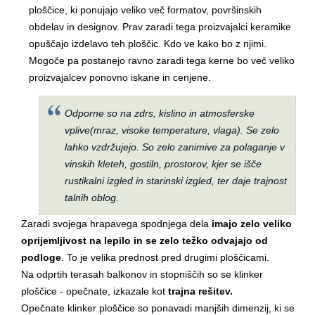
ploščice, ki ponujajo veliko več formatov, površinskih
obdelav in designov. Prav zaradi tega proizvajalci keramike
opuščajo izdelavo teh ploščic. Kdo ve kako bo z njimi.
Mogoče pa postanejo ravno zaradi tega kerne bo več veliko
proizvajalcev ponovno iskane in cenjene.
Odporne so na zdrs, kislino in atmosferske
vplive(mraz, visoke temperature, vlaga). Se zelo
lahko vzdržujejo. So zelo zanimive za polaganje v
vinskih kleteh, gostiln, prostorov, kjer se išče
rustikalni izgled in starinski izgled, ter daje trajnost
talnih oblog.
Zaradi svojega hrapavega spodnjega dela
imajo zelo veliko
oprijemljivost na lepilo in se zelo težko odvajajo od
podloge
. To je velika prednost pred drugimi ploščicami.
Na odprtih terasah balkonov in stopniščih so se klinker
ploščice - opečnate, izkazale kot
trajna rešitev.
Opečnate klinker ploščice so ponavadi manjših dimenzij, ki se