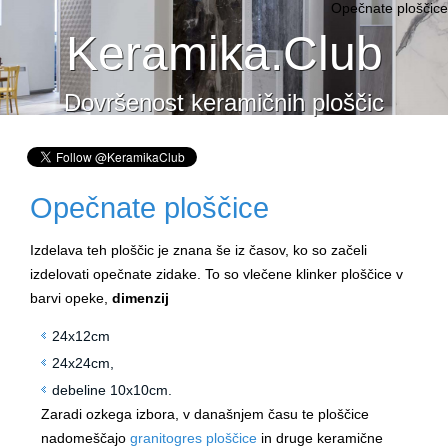
Opečnate ploščice
Keramika.Club
Dovršenost keramičnih ploščic
Opečnate ploščice
Izdelava teh ploščic je znana še iz časov, ko so začeli
izdelovati opečnate zidake. To so vlečene klinker ploščice v
barvi opeke,
dimenzij
24x12cm
24x24cm,
debeline 10x10cm.
Zaradi ozkega izbora, v današnjem času te ploščice
nadomeščajo
granitogres ploščice
in druge keramične