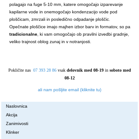
polagajo na fuge 5-10 mm, katere omogočajo izparevanje
kapilarne vode in onemogočajo kondenzacijo vode pod
ploščicam, zmrzali in posledično odpadanje ploščic.
Opečnate ploščice imajo majhen izbor barv in formatov, so pa
tradicionalne
, ki vam omogočajo ob pravilni izvedbi gradnje,
veliko trajnost oblog zunaj in v notranjosti.
Pokličite nas
07 393 28 86
vsak
delovnik med 08-19
in
soboto med
08-12
ali nam pošljite email (kliknite tu)
Naslovnica
Akcija
Zanimivosti
Klinker